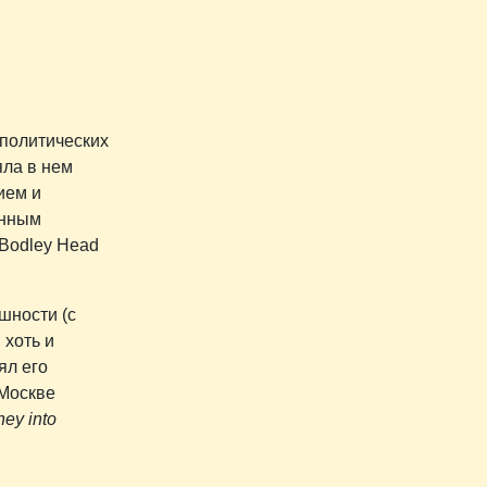
 политических
яла в нем
ием и
енным
 Bodley Head
шности (с
 хоть и
ял его
 Москве
ney into