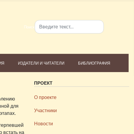
Поиск
Type 2 or more characters for results.
ИЯ
ИЗДАТЕЛИ И ЧИТАТЕЛИ
БИБЛИОГРАФИЯ
ПРОЕКТ
О проекте
колению
вной для
Участники
этапах.
Новости
етерпевшей
 встать на