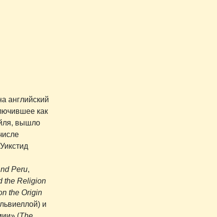
на английский
ключившее как
ейля, вышло
числе
 Уикстид
And Peru
,
d the Religion
on the Origin
Альвиеллой) и
ии» (
The