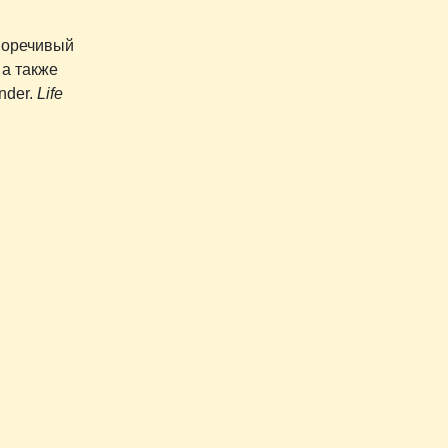
сноречивый
 а также
nder.
Life