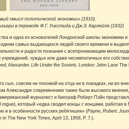
равый смысл политической экономии» (1910).
гьери в переводе Ф.Г. Уикстида и Дж.Э. Карлейля (1932)
ства и одна из основателей Лондонской школы экономики и
да одним самых выдающихся людей своего времени и выдел
тельности и радости познания с всепроникающим милосерд
и учреждений, чуждых или даже несимпатичных его собств
eed, Alexander.
Life Under the Soviets
. London: John Lane The
о сын, совсем не похожий на отца ни в повадках, ни во вне
мом Александре современники также были высокого мнения,
-американский журналист и биограф Роберт Пэйн представл
 rogue), который «едва сводил концы с концами, работая в
ю и в особенности русских ребятишек» (
Payne, Robert.
Jour
n
in The New York Times, April 13, 1958, P. 7.).