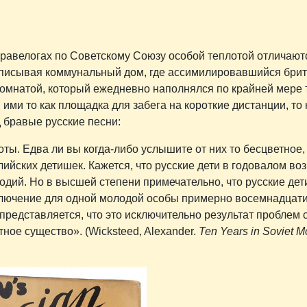
травелогах по Советскому Союзу особой теплотой отличают
а описывая коммунальный дом, где ассимилировавшийся бри
 комнатой, который ежедневно наполнялся по крайней мере
ми то как площадка для забега на короткие дистанции, то 
 бравые русские песни:
ноты. Едва ли вы когда-либо услышите от них то бесцветное
лийских детишек. Кажется, что русские дети в годовалом во
одий. Но в высшей степени примечательно, что русские дет
 исключение для одной молодой особы примерно восемнадцат
 представляется, что это исключительно результат проблем 
ное существо». (Wicksteed, Alexander.
Ten Years in Soviet 