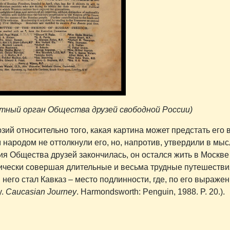
чатный орган Общества друзей свободной России)
ий относительно того, какая картина может предстать его в
народом не оттолкнули его, но, напротив, утвердили в мысл
ия Общества друзей закончилась, он остался жить в Москве
одически совершая длительные и весьма трудные путешестви
него стал Кавказ – место подлинности, где, по его выраже
y.
Caucasian Journey
. Harmondsworth: Penguin, 1988. P. 20.).