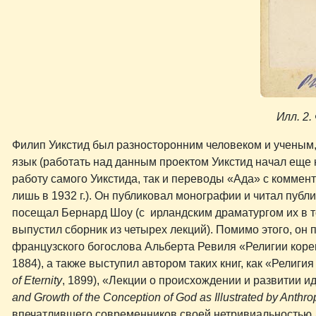
Илл. 2
Филип Уикстид был разносторонним человеком и ученым,
язык (работать над данным проектом Уикстид начал еще 
работу самого Уикстида, так и переводы «Ада» с комме
лишь в 1932 г.). Он публиковал монографии и читал публ
посещал Бернард Шоу (с ирландским драматургом их в то
выпустил сборник из четырех лекций). Помимо этого, он
французского богослова Альберта Ревиля «Религии коре
1884), а также выступил автором таких книг, как «Религи
of Eternity
, 1899), «Лекции о происхождении и развитии и
and Growth of the Conception of God as Illustrated by Anthro
впечатлившего современников своей нетривиальностью 