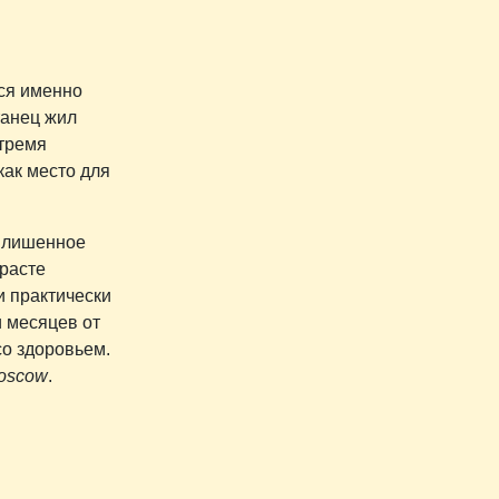
ся именно
танец жил
 тремя
как место для
, лишенное
зрасте
и практически
и месяцев от
со здоровьем.
Moscow
.