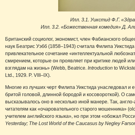
Илл. 3.1. Уикстид Ф.Г. «Зд
Илл. 3.2. «Божественная комедия» Д. Али
Британский социолог, экономист, член Фабианского обще
наук Беатрис Уэбб (1858–1943) считала Филипа Уиксти
привлекательное сочетание «интеллектуальной любозна
смирением, которые он проявляет при критике людей ил
взглядам на жизнь» (Webb, Beatrice.
Introduction
to Wickst
Ltd., 1929. P. VIII–IX).
Многие из лучших черт Филипа Уикстида унаследовал и ег
бритой головой, длинной бородой и косовороткой). О са
высказывалось оно в несколько иной манере. Так, англо
читателям как «очаровательного старого мошенника» (old
учителем английского языка», но при этом «обожал Росси
Yesterday; The Lost World of the Caucasus by Negley Farso