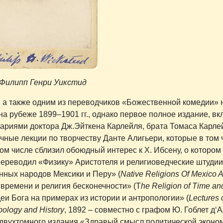
. Филипп Генри Уикстид
 а также одним из переводчиков «Божественной комедии» 
на рубеже 1899–1901 гг., однако первое полное издание, в
нтариями доктора Дж.Эйткена Карлейля, брата Томаса Карл
ичные лекции по творчеству Данте Алигьери, которые в том 
м числе сблизил обоюдный интерес к Х. Ибсену, о котором
 переводил «Физику» Аристотеля и религиоведческие штудии
нных народов Мексики и Перу» (
Native Religions Of Mexico 
я времени и религия бесконечности» (T
he Religion of Time an
деи Бога на примерах из истории и антропологии» (
Lectures 
pology and History
, 1892 – совместно с графом Ю. Гоблет д‘
двухтомного издания «Здравый смысл политической эконом