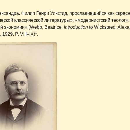
лександра, Филип Генри Уикстид, прославившийся как «кра
еской классической литературы», «модернистский теолог»,
 экономии» (Webb, Beatrice.
Introduction
to Wicksteed, Alexa
1929. P. VIII–IX)*.