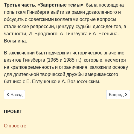
Третья часть, «Запретные темы»
, была посвящена
попыткам Гинзберга выйти за рамки дозволенного и
обсудить с советскими коллегами острые вопросы:
сталинские репрессии, цензуру, судьбы диссидентов, в
частности, И. Бродского, А. Гинзбурга и А. Есенина-
Вольпина.
В заключении был подчеркнут историческое значение
визитов Гинзберга (1965 и 1985 гг.), которые, несмотря
на кратковременность и ограничения, заложили основу
для длительной творческой дружбы американского
битника с Е. Евтушенко и А. Вознесенским.
Предыдущий: 11 октября 2025 г. прошел научный семинар исслед
Следующий: 6
Назад
Вперед
ПРОЕКТ
О проекте