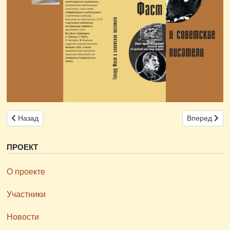
Предыдущий: 5 апреля 2025 г. состоится научный семинар иссле
Следующий: 3
Назад
Вперед
ПРОЕКТ
О проекте
Участники
Новости