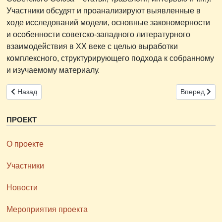
Участники обсудят и проанализируют выявленные в
ходе исследований модели, основные закономерности
и особенности советско-западного литературного
взаимодействия в ХХ веке с целью выработки
комплексного, структурирующего подхода к собранному
и изучаемому материалу.
Предыдущий: В книжной серии проекта РНФ «Россия и Запад: 
Следующий: 2
Назад
Вперед
ПРОЕКТ
О проекте
Участники
Новости
Мероприятия проекта