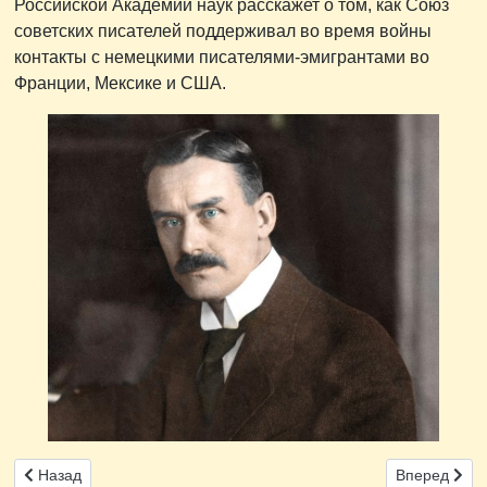
Российской Академии наук расскажет о том, как Союз
советских писателей поддерживал во время войны
контакты с немецкими писателями-эмигрантами во
Франции, Мексике и США.
Предыдущий: 30 мая 2025 г. в ИНИОН РАН состоится лекция Ю.
Следующий: 1
Назад
Вперед