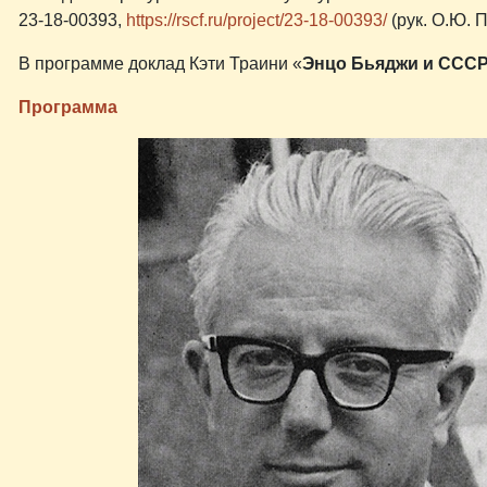
23-18-00393,
https://rscf.ru/project/23-18-00393/
(рук. О.Ю. 
В программе доклад Кэти Траини «
Энцо Бьяджи и ССС
Программа