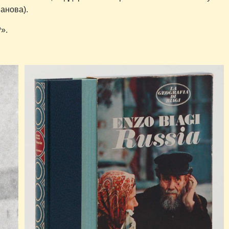
Панова).
Р
».