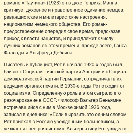
романе «Паутина» (1923) он в духе Генриха Манна
критикует духовное и нравственное одичание немцев,
реваншистские и милитаристские настроения,
национализм немецкого общества. Его роман-
предостережение опередил свое время, предсказав
приход к власти нацистов, и принадлежит к числу
лучших романов об этом времени, прежде всего, Ганса
Фаллады и Альфреда Дёблина.
Писатель и публицист, Рот в начале 1920-х годов был
близок к Социалистической партии Австрии и к Социал-
демократической партии Германии, сотрудничал в их
ведущих органах печати. В 1930-е годы Рот отходит от
социализма. Определенную роль в этом сыграло его
разочарование в СССР. Философ Вальтер Беньямин,
встречавшийся с ним в Москве зимой 1926 года,
записал в дневнике: «Если выразить это одним словом:
Рот приехал в Россию убежденным большевиком, а
уезжает из нее роялистом». Альтернативу Рот увидел в