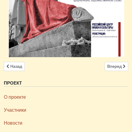
Предыдущий: 26 апреля 2025 г. прошел научный семинар исследо
Следующий: 
Назад
Вперед
ПРОЕКТ
О проекте
Участники
Новости