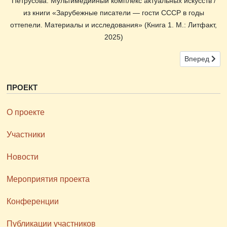
Петрусова. Мультимедийный комплекс актуальных искусств /
из книги «Зарубежные писатели — гости СССР в годы
оттепели. Материалы и исследования» (Книга 1. М.: Литфакт,
2025)
Следующий: 8
Вперед
ПРОЕКТ
О проекте
Участники
Новости
Мероприятия проекта
Конференции
Публикации участников