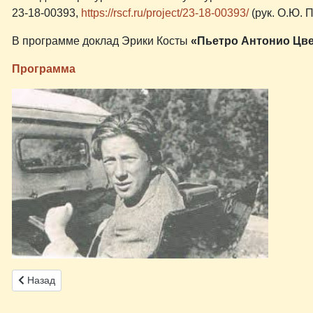
23-18-00393,
https://rscf.ru/project/23-18-00393/
(рук. О.Ю. 
В программе доклад Эрики Косты
«Пьетро Антонио Цве
Программа
Предыдущий: 28 мая 2024 г. состоится лекция О.Ю. Пановой «
Назад