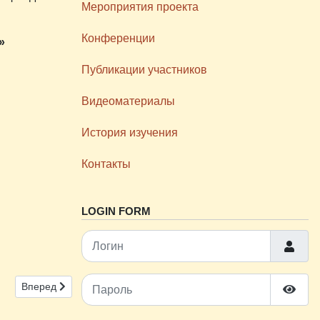
Мероприятия проекта
Конференции
»
Публикации участников
Видеоматериалы
История изучения
Контакты
LOGIN FORM
Логин
Пароль
0–1940-е годы»
Следующий: 27 апреля 2024 г. состоится научный семинар иссл
Вперед
Показ