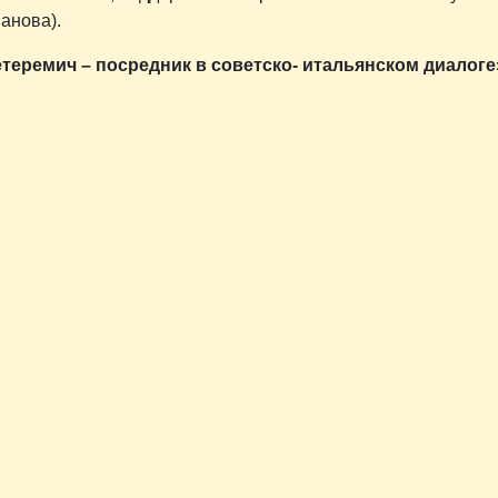
Панова).
теремич – посредник в советско- итальянском диалоге
Иностранный след: Советско-американские культурные связи в 192