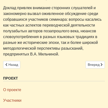
Доклад привлек внимание сторонних слушателей и
закономерно вызвал оживленное обсуждение среди
собравшихся участников семинара: вопросы касались
как частных аспектов переводческой деятельности
полузабытых авторов позапрошлого века, нюансов
словоупотребления в разных языковых традициях в
разные же исторические эпохи, так и более широкой
методологической перспективы разысканий,
предпринятых В.А. Мильчиной.
Предыдущий: 16 апреля 2024 г. на филологическом факультете 
Следующий: 3
Назад
Вперед
ПРОЕКТ
О проекте
Участники