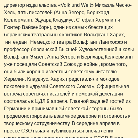
директор издательства «Volk und Welt» Михаэль Чесно-
Хель, пять писателей (Анна Зегерс, Бернхард
Келлерманн, Эдуард Клаудиус, Стефан Хермлин и
Гюнтер Вайзенборн), один из самых блестящих
берлинских театральных критиков Вольфганг Харих,
интендант Немецкого театра Вольфганг Лангхофф и
профессор берлинской Высшей Художественной школы
Вольфганг Эмзен. Анна Зегерс и Бернхард Келлерманн
уже посещали Советский Союз до войны, кроме того,
они были хорошо известны советскому читателю.
Хермлин, Клаудиус, Харих представляли молодое
поколение «друзей Советского Союза». Официальная
встреча советских писателей и немецкой делегации
состоялась в ЦДЛ 9 апреля. Главной задачей гостей из
Германии и принимавшей советской стороны было
продемонстрировать взаимное доверие и готовность к
творческому сотрудничеству. В середине апреля в
прессе СЗО начали публиковаться впечатления