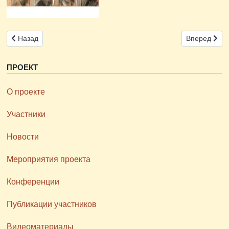
Предыдущий: 16-17 октября 2023 года в ИМЛИ РАН прошла Пят
Следующий: 
Назад
Вперед
ПРОЕКТ
О проекте
Участники
Новости
Мероприятия проекта
Конференции
Публикации участников
Видеоматериалы